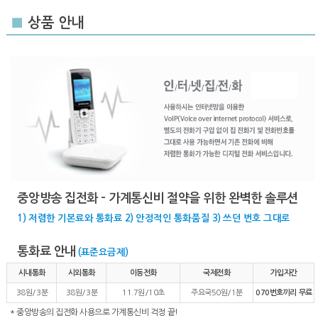
■
상품 안내
중앙방송 집전화 - 가계통신비 절약을 위한 완벽한 솔루션
1) 저렴한 기본료와 통화료 2) 안정적인 통화품질 3) 쓰던 번호 그대로
통화료 안내
(표준요금제)
시내통화
시외통화
이동전화
국제전화
가입자간
38원/3분
38원/3분
11.7원/10초
주요국50원/1분
070번호끼리 무료
* 중앙방송의 집전화 사용으로 가계통신비 걱정 끝!