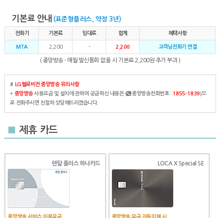
기본료 안내
(표준형플러스, 약정 3년)
전화기
기본료
임대료
합계
혜택사항
MTA
2,200
-
2,200
고객님전화기 연결
( 중앙방송 - 매월 발신통화 없을 시 기본료 2,200원 추가 부과 )
#
LG헬로비전 중앙방송 유의사항
*
중앙방송
사용요금 및 설치에 관하여 궁금하신 내용은 (
중앙방송전화번호 :
1855-1839
)으
로 전화주시면 친절히 상담해드리겠습니다.
■
제휴 카드
렌탈 플러스 하나카드
LOCA X Special SE
중앙방송 서비스 이용요금
중앙방송 요금 자동이체 시