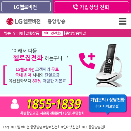
방송
인터넷
결합상품
인터넷전화
중앙방송채널
Tag :
#LG헬로비전 중앙방송
#헬로집전화
#인터넷집전화
#LG중앙방송전화