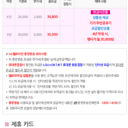
약정
기본료
부가세
총요금
혜택 사항
결합시
현금사은품
30,800
4년
28,000
2,800
상품권 제공
기가 무선공유기
요금할인상품
4년 약정 시,
33,000
3년
30,000
3,000
행사가 월 30,800원
#
LG헬로비전 중앙방송 유의사항
* 위 중앙방송 요금은 부가세 포함된 실제 납부금액입니다.
*
휴대폰결합시
할인된 요금은
LGU+/SKT/KT 휴대폰 동등결합
이 적용된
인터넷 요금
이며
휴대폰
요금은 별도로 할인이 적용
됩니다.
*
헬로모바일 알뜰폰
을 사용 중인 고객님은 아래 조건에 따라 할인요금이 적용되니 문의주세요.
1) LTE 요금제 사용 시 : 인터넷상품 약관가의 50% 할인이 적용.
2) 3G 요금제 사용 시 : 인터넷상품 약관가의 30% 할인이 적용.
* 약정기간 내 해지 시 사용기간에 따라 위약금이 청구됩니다.(단, 이전 설치 불가한 지역으로 이사
시 위약금 면제입니다).
*
중앙방송
사용요금 및 설치에 관하여 궁금하신 내용은 (
중앙방송전화번호 :
1855-1839
)으
로 전화주시면 친절히 상담해드리겠습니다.
■
제휴 카드