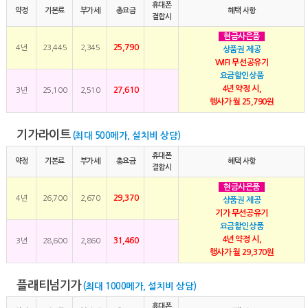
휴대폰
약정
기본료
부가세
총요금
혜택 사항
결합시
현금사은품
25,790
4년
23,445
2,345
상품권 제공
WIFI 무선공유기
요금할인상품
4년 약정 시,
27,610
3년
25,100
2,510
행사가 월 25,790원
기가라이트
(최대 500메가, 설치비 상담)
휴대폰
약정
기본료
부가세
총요금
혜택 사항
결합시
현금사은품
29,370
4년
26,700
2,670
상품권 제공
기가 무선공유기
요금할인상품
4년 약정 시,
31,460
3년
28,600
2,860
행사가 월 29,370원
플래티넘기가
(최대 1000메가, 설치비 상담)
휴대폰