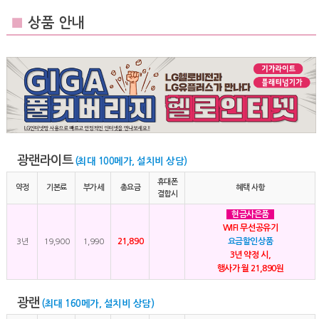
■
상품 안내
광랜라이트
(최대 100메가, 설치비 상담)
휴대폰
약정
기본료
부가세
총요금
혜택 사항
결합시
현금사은품
WIFI 무선공유기
21,890
요금할인상품
3년
19,900
1,990
3년 약정 시,
행사가 월 21,890원
광랜
(최대 160메가, 설치비 상담)